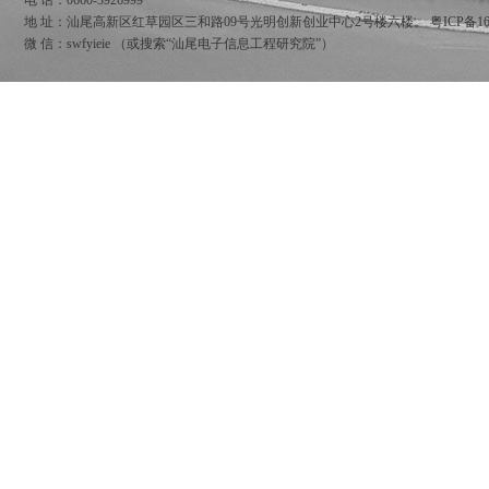
电 话：0660-3926999
地 址：汕尾高新区红草园区三和路09号光明创新创业中心2号楼六楼。
粤ICP备16
微 信：swfyieie （或搜索“汕尾电子信息工程研究院”）