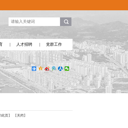
育
人才招聘
党群工作
印此页
】 【
关闭
】