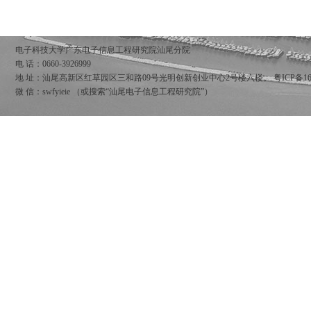
电子科技大学广东电子信息工程研究院汕尾分院
电 话：0660-3926999
地 址：汕尾高新区红草园区三和路09号光明创新创业中心2号楼六楼。
粤ICP备16
微 信：swfyieie （或搜索“汕尾电子信息工程研究院”）